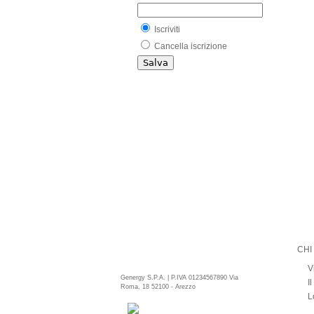
Iscriviti
Cancella iscrizione
CHI
V
Genergy S.P.A. | P.IVA 01234567890 Via
I
Roma, 18 52100 - Arezzo
L