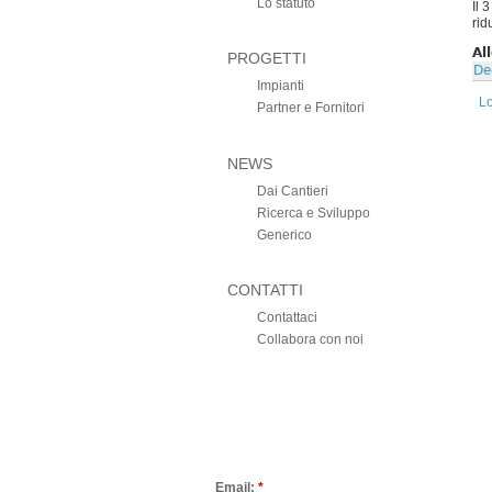
Lo statuto
Il 
rid
Al
PROGETTI
De
Impianti
L
Partner e Fornitori
NEWS
Dai Cantieri
Ricerca e Sviluppo
Generico
CONTATTI
Contattaci
Collabora con noi
Email:
*